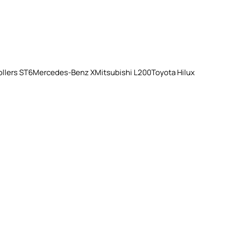
llers ST6
Mercedes-Benz X
Mitsubishi L200
Toyota Hilux