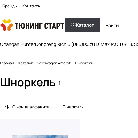
Бренды
Контакты
Каталог
Changan Hunter
Dongfeng Rich 6 (DF6)
Isuzu D-Max
JAC T6/T8/So
Главная
Каталог
Volkswagen Amarok
Шноркель
Шноркель
1
С конца алфавита
В наличии