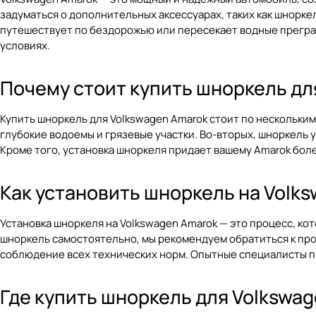
задуматься о дополнительных аксессуарах, таких как шноркел
путешествует по бездорожью или пересекает водные преград
условиях.
Почему стоит купить шноркель дл
Купить шноркель для Volkswagen Amarok стоит по нескольки
глубокие водоемы и грязевые участки. Во-вторых, шноркель 
Кроме того, установка шноркеля придает вашему Amarok бол
Как установить шноркель на Volk
Установка шноркеля на Volkswagen Amarok — это процесс, ко
шноркель самостоятельно, мы рекомендуем обратиться к про
соблюдение всех технических норм. Опытные специалисты пр
Где купить шноркель для Volkswa