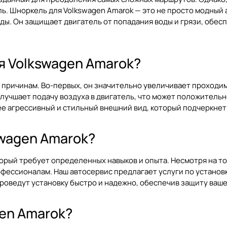
ь. Шноркель для Volkswagen Amarok — это не просто модный а
ы. Он защищает двигатель от попадания воды и грязи, обес
я Volkswagen Amarok?
м причинам. Во-первых, он значительно увеличивает проходи
улучшает подачу воздуха в двигатель, что может положительн
ее агрессивный и стильный внешний вид, который подчеркнет
swagen Amarok?
торый требует определенных навыков и опыта. Несмотря на т
фессионалам. Наш автосервис предлагает услуги по установ
оведут установку быстро и надежно, обеспечив защиту ваше
gen Amarok?