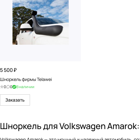
5 500 ₽
Шноркель фирмы Telawei
0
0
В наличии
Заказать
Шноркель для Volkswagen Amarok:
Volkswagen Amarok — это мощный и надежный автомобиль, со