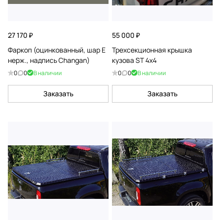
27 170 ₽
55 000 ₽
Фаркоп (оцинкованный, шар E
Трехсекционная крышка
нерж., надпись Changan)
кузова ST 4x4
0
0
В наличии
0
0
В наличии
Заказать
Заказать