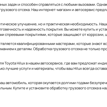
очных задач и способен справляться с любыми вызовами. Одна
рузового отсека. Наш интернет-магазин и автосервис предлаг
стетическое улучшение, но и практическая необходимость. Н
овечность и надежность покрытия. Вы можете купить и устан
ми спреевыми покрытиями, которые защищают от коррозии, ц
ществляется квалифицированными мастерами, которые знают в
манием к деталям. Обработка грузового отсека не только пр
для Toyota Hilux в нашем автосервисе, где вам предложат и
о лучшие услуги и материалы, чтобы ваш Hilux всегда остава
в ваш автомобиль, которая окупается долгими годами безупр
ьным. Купите и установите обработку грузового отсека в на