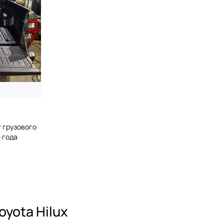
 грузового
5 года
yota Hilux