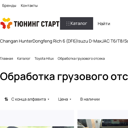
Бренды
Контакты
Каталог
Changan Hunter
Dongfeng Rich 6 (DF6)
Isuzu D-Max
JAC T6/T8/So
Главная
Каталог
Toyota Hilux
Обработка грузового отсека
Обработка грузового от
С конца алфавита
Цена
В наличии