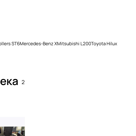
llers ST6
Mercedes-Benz X
Mitsubishi L200
Toyota Hilux
сека
2