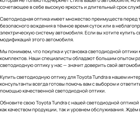
которая не только подчеркнёт стиль вашего автомобиля, но 
сочетающее в себе высокую яркость и длительный срок служ
Светодиодная оптика имеет множество преимуществ перед т
безопасного вождения в тёмное время суток или в неблагопр
электрическую систему автомобиля. Если вы хотите купить 
модификаций этого автомобиля.
Мы понимаем, что покупка и установка светодиодной оптики
комплектов. Наши специалисты обладают большим опытом рабо
светодиодную оптику у нас — значит доверить свой автомоб
Купить светодиодную оптику для Toyota Tundra в нашем инте
консультанты всегда готовы помочь вам с выбором и ответит
помощью качественной светодиодной оптики.
Обновите свою Toyota Tundra с нашей светодиодной оптикой
как качеством продукции, так и уровнем обслуживания. Ждём