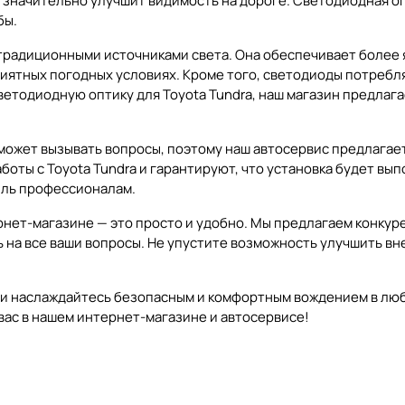
и значительно улучшит видимость на дороге. Светодиодная о
бы.
радиционными источниками света. Она обеспечивает более я
иятных погодных условиях. Кроме того, светодиоды потребля
светодиодную оптику для Toyota Tundra, наш магазин предла
 может вызывать вопросы, поэтому наш автосервис предлага
ты с Toyota Tundra и гарантируют, что установка будет вып
иль профессионалам.
рнет-магазине — это просто и удобно. Мы предлагаем конкур
ь на все ваши вопросы. Не упустите возможность улучшить в
 и наслаждайтесь безопасным и комфортным вождением в люб
 вас в нашем интернет-магазине и автосервисе!