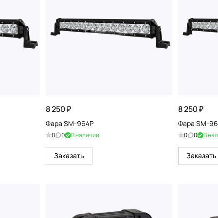
8 250 ₽
8 250 ₽
Фара SM-964P
Фара SM-96
0
0
В наличии
0
0
В на
Заказать
Заказать