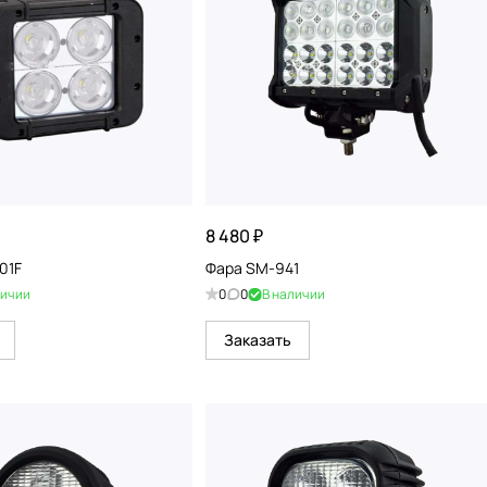
8 480 ₽
01F
Фара SM-941
личии
0
0
В наличии
Заказать