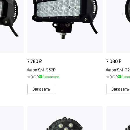
7 780 ₽
7 080 ₽
Фара SM-932P
Фара SM-62
0
0
В наличии
0
0
В на
Заказать
Заказать