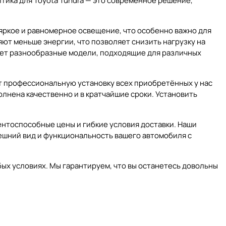
птика для Toyota Tundra — это современное решение,
ркое и равномерное освещение, что особенно важно для
ют меньше энергии, что позволяет снизить нагрузку на
гает разнообразные модели, подходящие для различных
ет профессиональную установку всех приобретённых у нас
олнена качественно и в кратчайшие сроки. Установить
ентоспособные цены и гибкие условия доставки. Наши
нешний вид и функциональность вашего автомобиля с
ых условиях. Мы гарантируем, что вы останетесь довольны