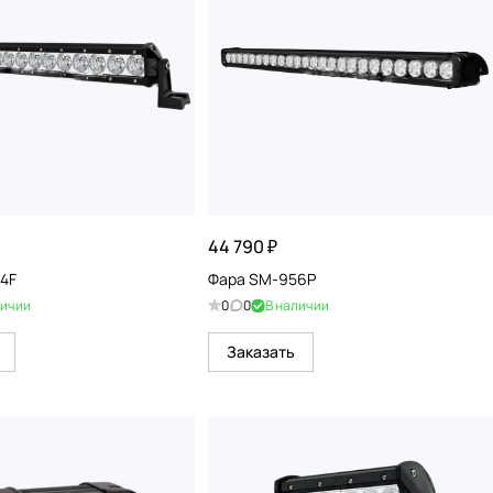
44 790 ₽
4F
Фара SM-956P
личии
0
0
В наличии
Заказать