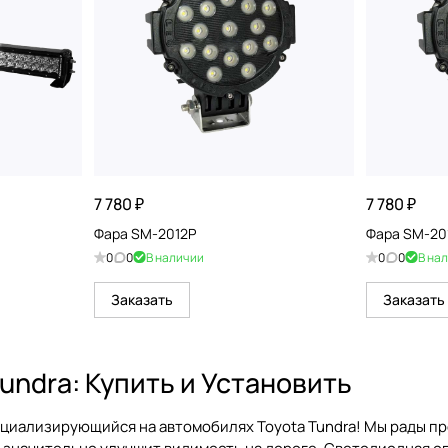
7 780 ₽
7 780 ₽
Фара SM-2012P
Фара SM-20
0
0
В наличии
0
0
В на
Заказать
Заказать
undra: Купить и Установить
ециализирующийся на автомобилях Toyota Tundra! Мы рады п