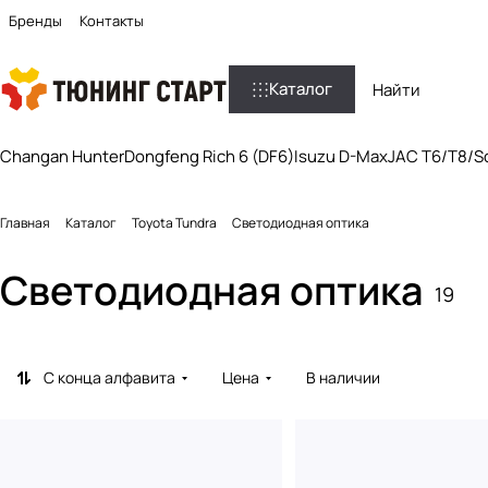
Бренды
Контакты
Каталог
Changan Hunter
Dongfeng Rich 6 (DF6)
Isuzu D-Max
JAC T6/T8/So
Главная
Каталог
Toyota Tundra
Светодиодная оптика
Светодиодная оптика
19
С конца алфавита
Цена
В наличии