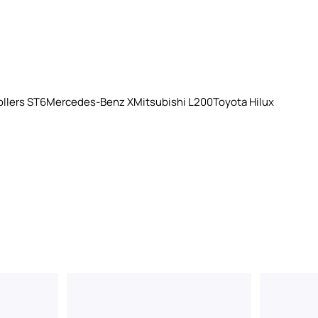
llers ST6
Mercedes-Benz X
Mitsubishi L200
Toyota Hilux