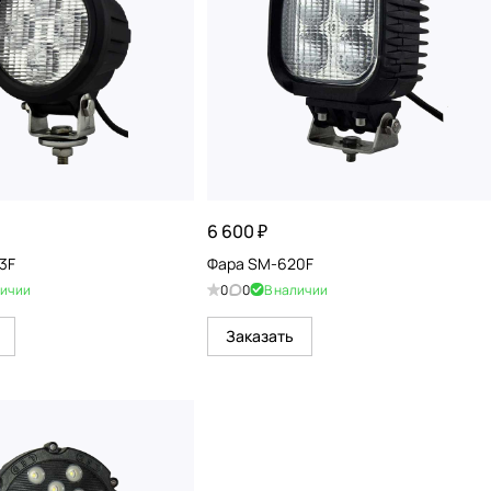
6 600 ₽
3F
Фара SM-620F
личии
0
0
В наличии
Заказать