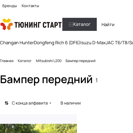
Бренды
Контакты
Каталог
Changan Hunter
Dongfeng Rich 6 (DF6)
Isuzu D-Max
JAC T6/T8/So
Главная
Каталог
Mitsubishi L200
Бампер передний
Бампер передний
1
С конца алфавита
В наличии