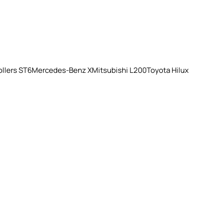
llers ST6
Mercedes-Benz X
Mitsubishi L200
Toyota Hilux