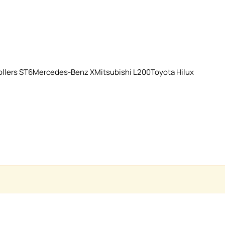
llers ST6
Mercedes-Benz X
Mitsubishi L200
Toyota Hilux