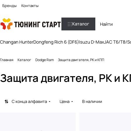
Бренды
Контакты
Каталог
Changan Hunter
Dongfeng Rich 6 (DF6)
Isuzu D-Max
JAC T6/T8/So
Главная
Каталог
Dodge Ram
Защита двигателя, РК и КПП
Защита двигателя, РК и 
С конца алфавита
Цена
В наличии