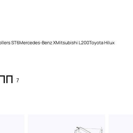
llers ST6
Mercedes-Benz X
Mitsubishi L200
Toyota Hilux
КПП
7