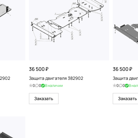
36 500 ₽
36 500 ₽
32902
Защита двигателя 382902
Защита дви
0
0
В наличии
0
0
В на
Заказать
Заказать