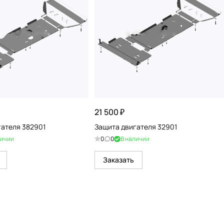
21 500 ₽
гателя 382901
Защита двигателя 32901
личии
0
0
В наличии
Заказать