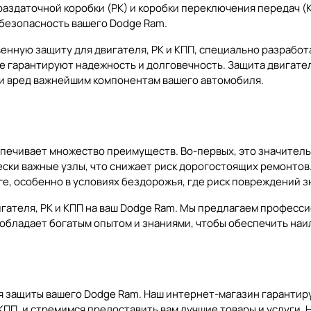
раздаточной коробки (РК) и коробки переключения передач (
 безопасность вашего Dodge Ram.
енную защиту для двигателя, РК и КПП, специально разрабо
 гарантируют надежность и долговечность. Защита двигател
ти вред важнейшим компонентам вашего автомобиля.
еспечивает множество преимуществ. Во-первых, это значител
ски важные узлы, что снижает риск дорогостоящих ремонтов
, особенно в условиях бездорожья, где риск повреждений з
гателя, РК и КПП на ваш Dodge Ram. Мы предлагаем професси
 обладает богатым опытом и знаниями, чтобы обеспечить наи
я защиты вашего Dodge Ram. Наш интернет-магазин гарантир
 КПП, и стремимся предоставить вам лучшие товары и услуги.