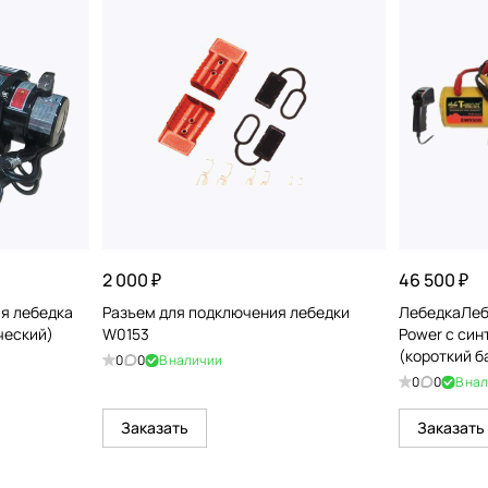
2 000 ₽
46 500 ₽
я лебедка
Разъем для подключения лебедки
ЛебедкаЛеб
ческий)
W0153
Power с син
(короткий б
0
0
В наличии
0
0
В на
Заказать
Заказать