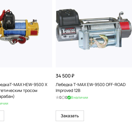
34 500 ₽
едкаT-MAX HEW-9500 X
Лебедка T-MAX EW-9500 OFF-ROAD
тетическим тросом
Improved 12В
арабан)
0
0
В наличии
личии
Заказать