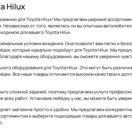
a Hilux
ованию для Toyota Hilux! Мы предлагаем широкий ассортимен
. Независимо от того, являетесь ли вы опытным автолюбител
ходимое для вашего Toyota Hilux.
тремальные условия вождения. Она позволит вам легко и без
ок, которые идеально подойдут для Toyota Hilux. Мы предла
 Благодаря нашему оборудованию, вы сможете уверенно чувс
го оборудования для Toyota Hilux. Это могут быть различны
бёдки. Все наши товары отличаются высоким качеством и дол
быть сложной задачей, поэтому предлагаем услуги професси
е всех работ. Установив лебёдку у нас, вы можете быть увере
тернет-магазине просто и удобно. Мы предлагаем конкурентны
сортиментом и выберите подходящие товары для вашего автом
ю.