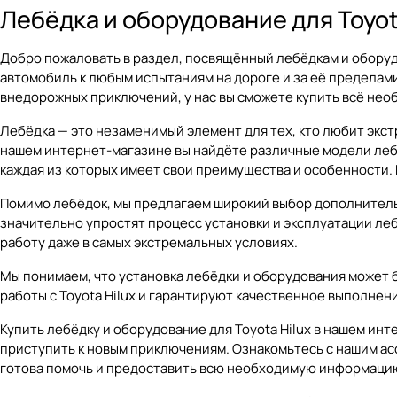
Лебёдка и оборудование для Toyot
Добро пожаловать в раздел, посвящённый лебёдкам и оборуд
автомобиль к любым испытаниям на дороге и за её пределами
внедорожных приключений, у нас вы сможете купить всё необ
Лебёдка — это незаменимый элемент для тех, кто любит экс
нашем интернет-магазине вы найдёте различные модели лебёд
каждая из которых имеет свои преимущества и особенности.
Помимо лебёдок, мы предлагаем широкий выбор дополнительно
значительно упростят процесс установки и эксплуатации ле
работу даже в самых экстремальных условиях.
Мы понимаем, что установка лебёдки и оборудования может 
работы с Toyota Hilux и гарантируют качественное выполнени
Купить лебёдку и оборудование для Toyota Hilux в нашем ин
приступить к новым приключениям. Ознакомьтесь с нашим ас
готова помочь и предоставить всю необходимую информаци