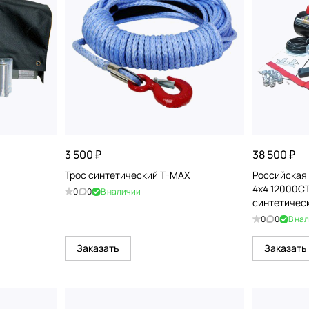
3 500 ₽
38 500 ₽
Трос синтетический T-MAX
Российская
4x4 12000С
0
0
В наличии
синтетичес
0
0
В на
Заказать
Заказать