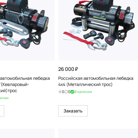
26 000 ₽
 автомобильная лебедка
Российская автомобильная лебедка
Т(Кевларовый-
4x4 (Металлический трос)
кий)трос
0
0
В наличии
личии
Заказать