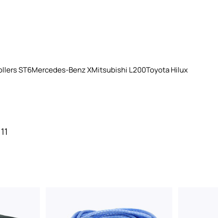
llers ST6
Mercedes-Benz X
Mitsubishi L200
Toyota Hilux
11