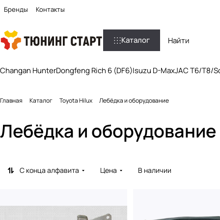
Бренды
Контакты
Каталог
Changan Hunter
Dongfeng Rich 6 (DF6)
Isuzu D-Max
JAC T6/T8/So
Главная
Каталог
Toyota Hilux
Лебёдка и оборудование
Лебёдка и оборудование
С конца алфавита
Цена
В наличии