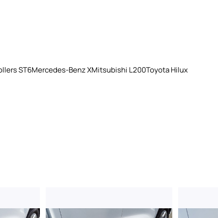
llers ST6
Mercedes-Benz X
Mitsubishi L200
Toyota Hilux