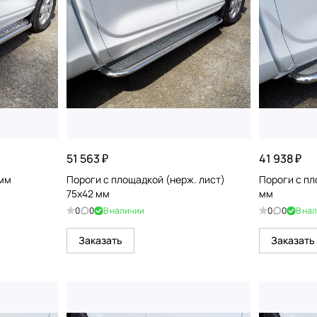
51 563 ₽
41 938 ₽
 мм
Пороги с площадкой (нерж. лист)
Пороги с пл
75х42 мм
мм
0
0
В наличии
0
0
В на
Заказать
Заказать