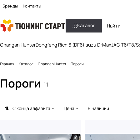
Бренды
Контакты
Каталог
Changan Hunter
Dongfeng Rich 6 (DF6)
Isuzu D-Max
JAC T6/T8/So
Главная
Каталог
Changan Hunter
Пороги
Пороги
11
С конца алфавита
Цена
В наличии