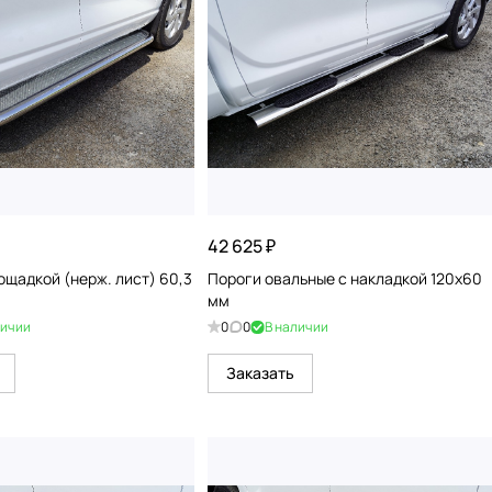
42 625 ₽
ощадкой (нерж. лист) 60,3
Пороги овальные с накладкой 120х60
мм
личии
0
0
В наличии
Заказать