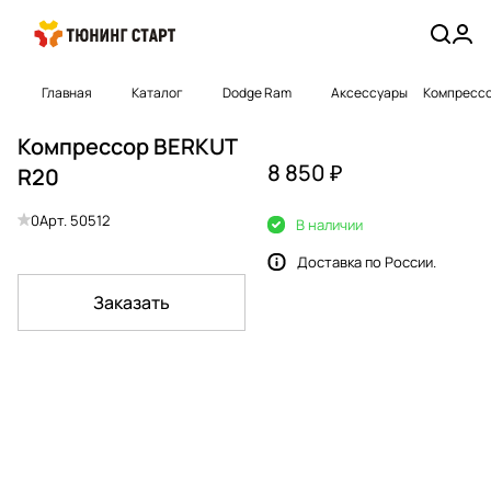
Главная
Каталог
Dodge Ram
Аксессуары
Компрессо
Компрессор BERKUT
8 850 ₽
R20
0
Арт.
50512
В наличии
Доставка по России.
Заказать