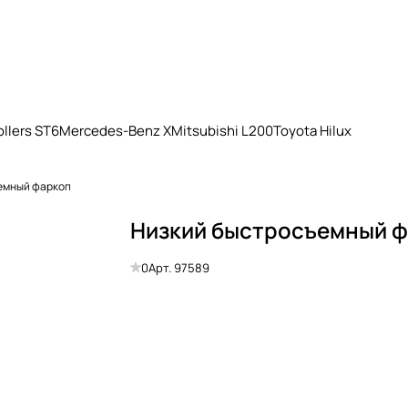
llers ST6
Mercedes-Benz X
Mitsubishi L200
Toyota Hilux
емный фаркоп
Низкий быстросъемный 
0
Арт.
97589