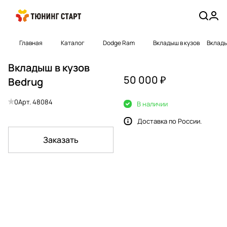
Главная
Каталог
Dodge Ram
Вкладыш в кузов
Вклады
Вкладыш в кузов
50 000 ₽
Bedrug
0
Арт.
48084
В наличии
Доставка по России.
Заказать