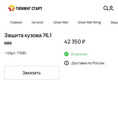
Главная
Каталог
Great Wall
Great Wall Wingl
Защи
Защита кузова 76,1
42 350 ₽
мм
0
Арт.
71585
В наличии
Доставка по России.
Заказать