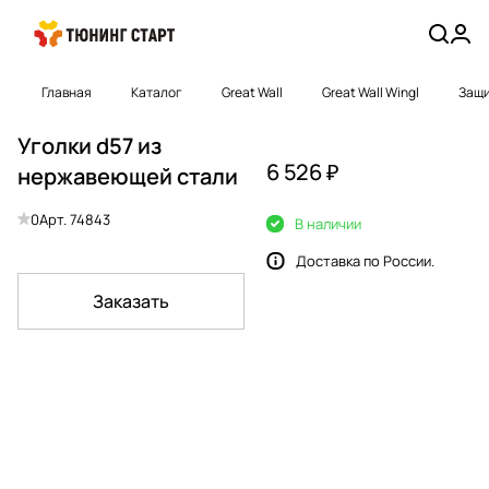
Главная
Каталог
Great Wall
Great Wall Wingl
Защи
Уголки d57 из
6 526 ₽
нержавеющей стали
0
Арт.
74843
В наличии
Доставка по России.
Заказать