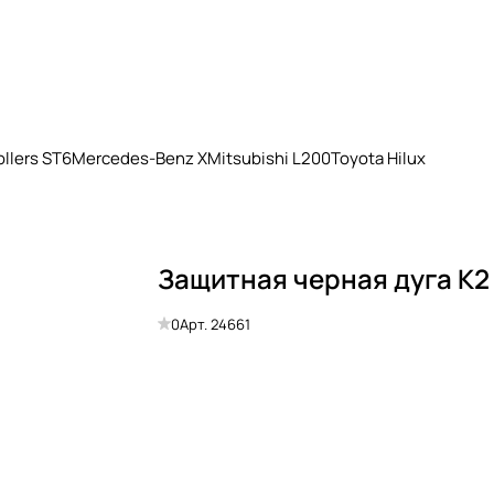
llers ST6
Mercedes-Benz X
Mitsubishi L200
Toyota Hilux
Защитная черная дуга К2
0
Арт.
24661