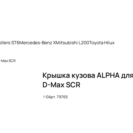
llers ST6
Mercedes-Benz X
Mitsubishi L200
Toyota Hilux
D-Max SCR
Крышка кузова ALPHA для
D-Max SCR
0
Арт.
79765