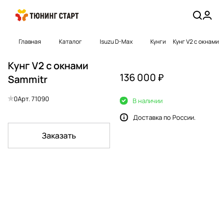
Главная
Каталог
Isuzu D-Max
Кунги
Кунг V2 с окнами
Кунг V2 с окнами
136 000 ₽
Sammitr
0
Арт.
71090
В наличии
Доставка по России.
Заказать