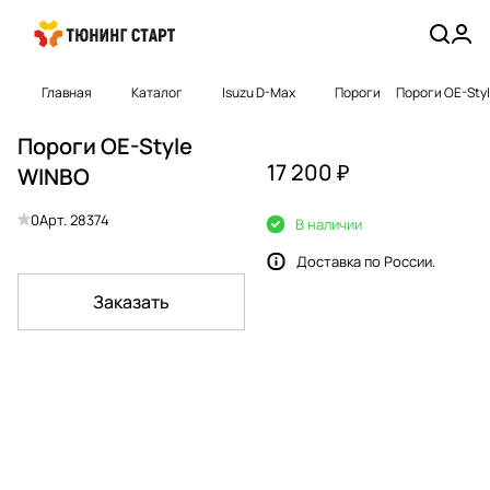
Главная
Каталог
Isuzu D-Max
Пороги
Пороги OE-Sty
Пороги OE-Style
17 200 ₽
WINBO
0
Арт.
28374
В наличии
Доставка по России.
Заказать