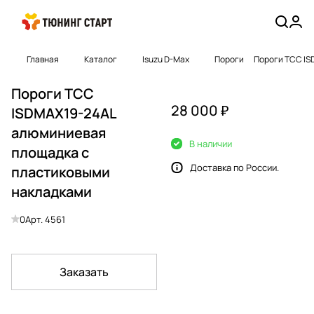
Главная
Каталог
Isuzu D-Max
Пороги
Пороги ТСС IS
Пороги ТСС
28 000 ₽
ISDMAX19-24AL
алюминиевая
В наличии
площадка с
Доставка по России.
пластиковыми
накладками
0
Арт.
4561
Заказать