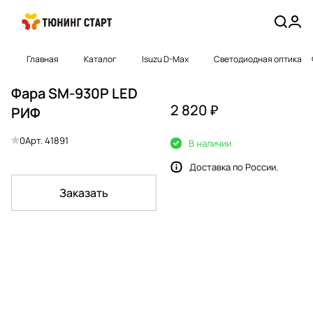
Главная
Каталог
Isuzu D-Max
Светодиодная оптика
Фара SM-930P LED
2 820 ₽
РИФ
0
Арт.
41891
В наличии
Доставка по России.
Заказать