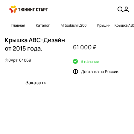
Главная
Каталог
Mitsubishi L200
Крышки
Крышка АВС
Крышка АВС-Дизайн
61 000 ₽
от 2015 года.
0
Арт.
64069
В наличии
Доставка по России.
Заказать