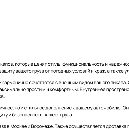
икапов, которые ценят стиль, функциональность и надежно
ащиту вашего груза от погодных условий и краж, а также 
й гармонично сочетается с внешним видом вашего пикапа.
 максимально простым и комфортным. Внутреннее простран
ов.
ктичное, но и стильное дополнение к вашему автомобилю. О
иту и безопасность вашего груза.
ss в Москве и Воронеже. Также осуществляется доставка п