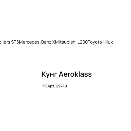
llers ST6
Mercedes-Benz X
Mitsubishi L200
Toyota Hilux
Кунг Aeroklass
0
Арт.
99749