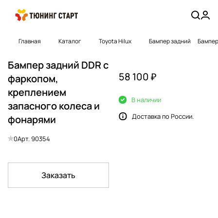
Главная
Каталог
Toyota Hilux
Бампер задний
Бампер
Бампер задний DDR с
58 100 ₽
фаркопом,
креплением
В наличии
запасного колеса и
Доставка по России.
фонарями
0
Арт.
90354
Заказать