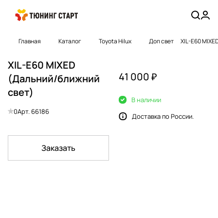
Главная
Каталог
Toyota Hilux
Доп свет
XIL-E60 MIXE
XIL-E60 MIXED
41 000 ₽
(Дальний/ближний
свет)
В наличии
0
Арт.
66186
Доставка по России.
Заказать