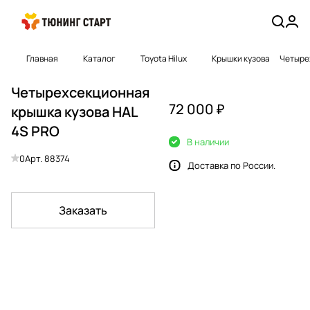
Главная
Каталог
Toyota Hilux
Крышки кузова
Четыре
Четырехсекционная
72 000 ₽
крышка кузова HAL
4S PRO
В наличии
0
Арт.
88374
Доставка по России.
Заказать