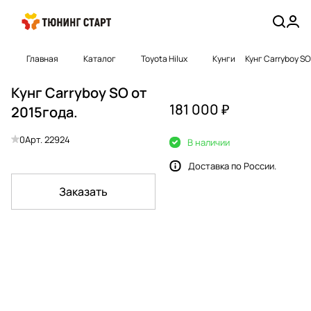
Главная
Каталог
Toyota Hilux
Кyнги
Кунг Carryboy SO
Кунг Carryboy SO от
181 000 ₽
2015года.
0
Арт.
22924
В наличии
Доставка по России.
Заказать