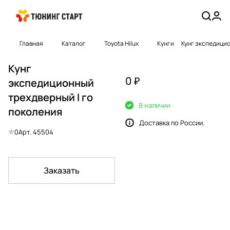
Главная
Каталог
Toyota Hilux
Кyнги
Кунг экспедицио
Кунг
0 ₽
экспедиционный
трехдверный I го
В наличии
поколения
Доставка по России.
0
Арт.
45504
Заказать