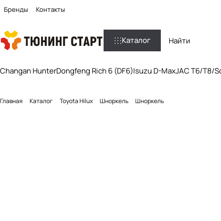
Бренды
Контакты
Каталог
Changan Hunter
Dongfeng Rich 6 (DF6)
Isuzu D-Max
JAC T6/T8/So
Главная
Каталог
Toyota Hilux
Шноркель
Шноркель