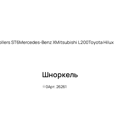
llers ST6
Mercedes-Benz X
Mitsubishi L200
Toyota Hilux
Шноркель
0
Арт.
26261