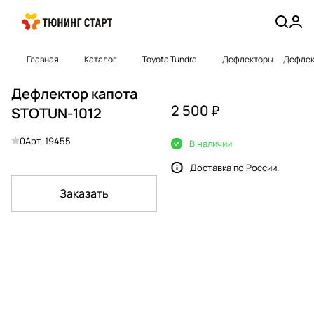
Главная
Каталог
Toyota Tundra
Дефлекторы
Дефлек
Дефлектор капота
2 500 ₽
STOTUN-1012
0
Арт.
19455
В наличии
Доставка по России.
Заказать