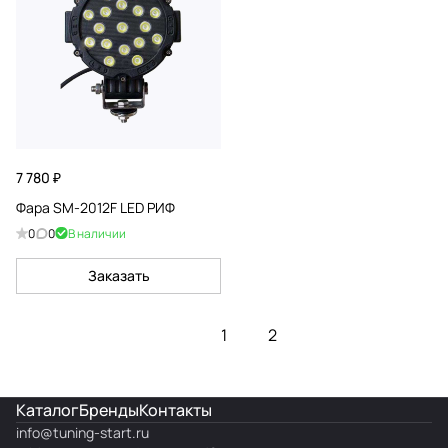
7 780 ₽
Фара SM-2012F LED РИФ
0
0
В наличии
Заказать
1
2
Каталог
Бренды
Контакты
info@
tuning-start.ru