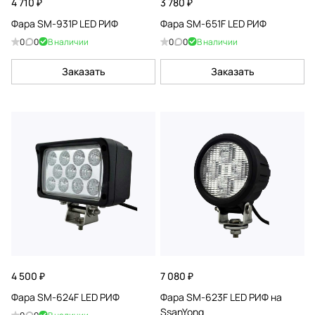
4 710 ₽
3 780 ₽
Фара SM-931P LED РИФ
Фара SM-651F LED РИФ
0
0
В наличии
0
0
В наличии
Заказать
Заказать
4 500 ₽
7 080 ₽
Фара SM-624F LED РИФ
Фара SM-623F LED РИФ на
SsanYong