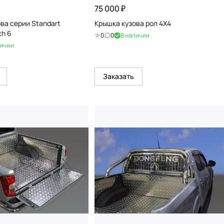
75 000 ₽
ва серии Standart
Крышка кузова рол 4Х4
ch 6
0
0
В наличии
личии
Заказать