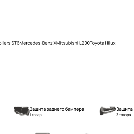
llers ST6
Mercedes-Benz X
Mitsubishi L200
Toyota Hilux
Защита заднего бампера
Защита 
1 товар
3 товара