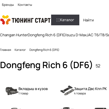
Бренды
Контакты
Каталог
Changan Hunter
Dongfeng Rich 6 (DF6)
Isuzu D-Max
JAC T6/T8/So
Главная
Каталог
Dongfeng Rich 6 (DF6)
Dongfeng Rich 6 (DF6)
52
Вкладыш в кузов
Защита Двс Кпп РК
1 товар
4 товара