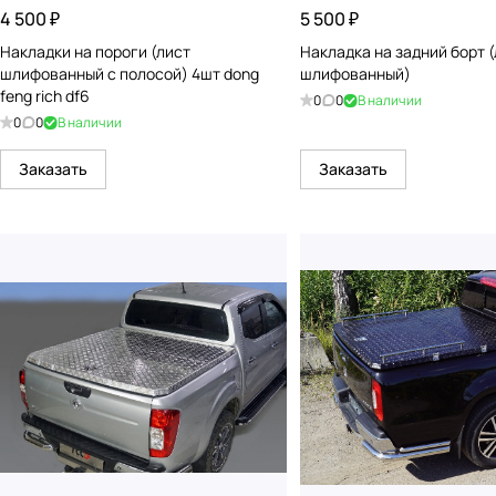
4 500 ₽
5 500 ₽
Накладки на пороги (лист
Накладка на задний борт 
шлифованный с полосой) 4шт dong
шлифованный)
feng rich df6
0
0
В наличии
0
0
В наличии
Заказать
Заказать