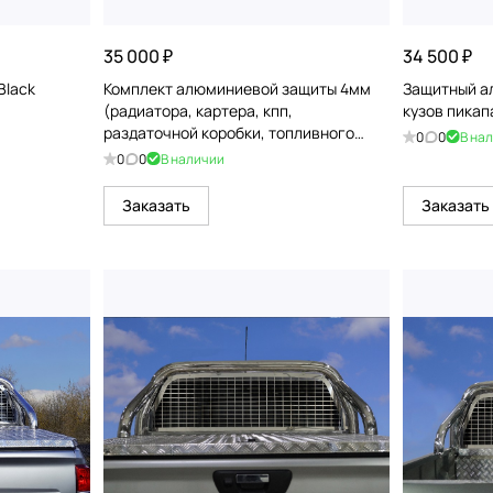
35 000 ₽
34 500 ₽
Black
Комплект алюминиевой защиты 4мм
Защитный а
(радиатора, картера, кпп,
кузов пикап
раздаточной коробки, топливного
0
0
В на
бака, бочка AdBlue) для Dong feng DF6
0
0
В наличии
2.3D АКПП
Заказать
Заказать