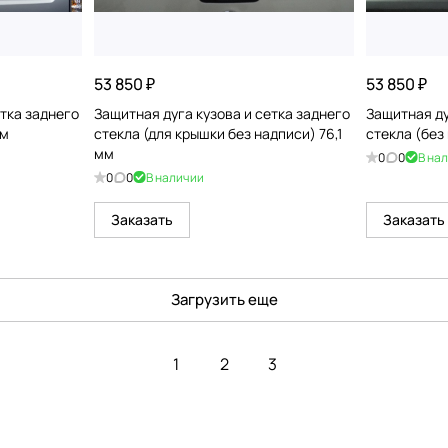
53 850 ₽
53 850 ₽
етка заднего
Защитная дуга кузова и сетка заднего
Защитная ду
мм
стекла (для крышки без надписи) 76,1
стекла (без 
мм
0
0
В на
0
0
В наличии
Заказать
Заказать
Загрузить еще
1
2
3