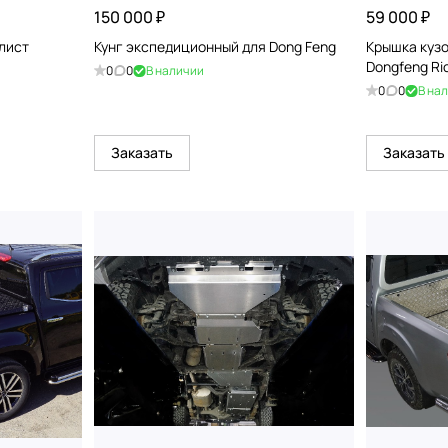
150 000 ₽
59 000 ₽
(лист
Кунг экспедиционный для Dong Feng
Крышка кузо
Dongfeng Ri
0
0
В наличии
0
0
В на
Заказать
Заказать