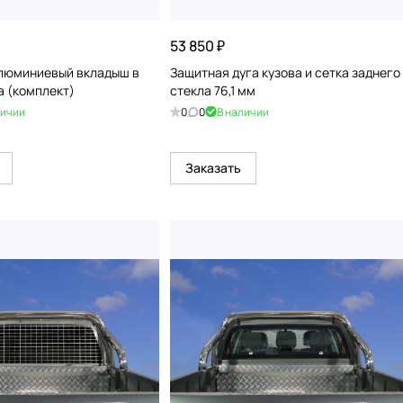
53 850 ₽
люминиевый вкладыш в
Защитная дуга кузова и сетка заднего
а (комплект)
стекла 76,1 мм
личии
0
0
В наличии
Заказать