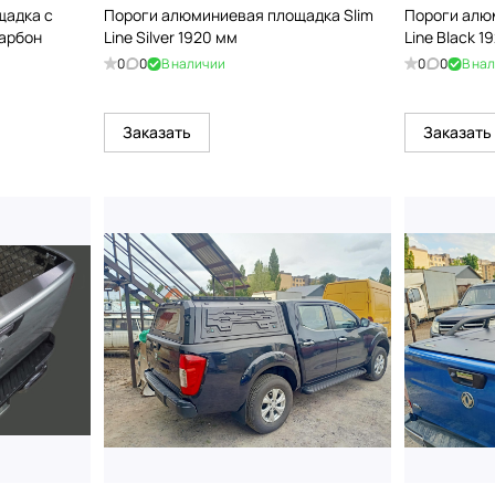
щадка с
Пороги алюминиевая площадка Slim
Пороги алю
карбон
Line Silver 1920 мм
Line Black 1
0
0
В наличии
0
0
В на
Заказать
Заказать