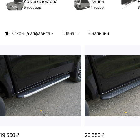
Крышка кузова
Кунги
5 товаров
1 товар
3
С конца алфавита
Цена
В наличии
19 650 ₽
20 650 ₽